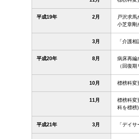
平成19年
2月
戸沢求馬
小芝章剛
3月
「介護相
平成20年
8月
病床再編
（回復期
10月
標榜科変
11月
標榜科変
科を標榜)
平成21年
3月
「デイサ