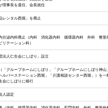
が理事長を退任、会長就任
品レンタル西堀」を廃止
内分泌内科廃止（内科 消化器内科 循環器内科 外科 整形
ビリテーション科）
団法人仁生会にしぼり」設立
（「グループホームにしぼり」「グループホームにしぼり神山
ヘルパーステーション西堀」「介護相談センター西堀」）を一
生会にしぼりに移行
法人認定
更（内科 循環器内科 消化器内科 肛門内科 外科 整形