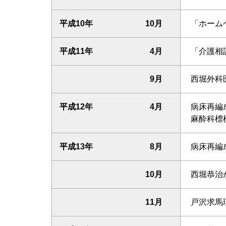
平成10年
10月
「ホーム
平成11年
4月
「介護相
9月
西堀外科
平成12年
4月
病床再編
麻酔科標
平成13年
8月
病床再編
10月
西堀恭治
11月
戸沢求馬