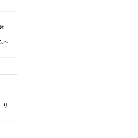
床
ムヘ
 リ