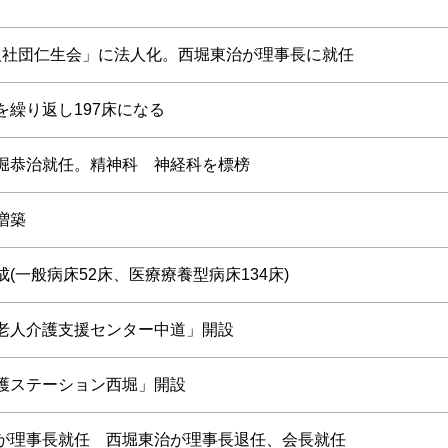
人社団仁生会」に法人化。西堀東治が理事長に就任
を繰り返し197床になる
堀恭治就任。精神科 神経科を標榜
増築
(一般病床52床、医療療養型病床134床)
老人介護支援センター中道」開設
護ステーション西堀」開設
が理事長就任 西堀東治が理事長退任、会長就任