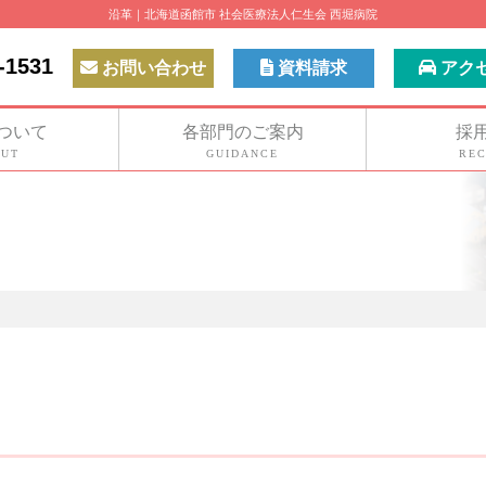
沿革｜北海道函館市 社会医療法人仁生会 西堀病院
-1531
お問い合わせ
資料請求
アク
ついて
各部門のご案内
採
UT
GUIDANCE
REC