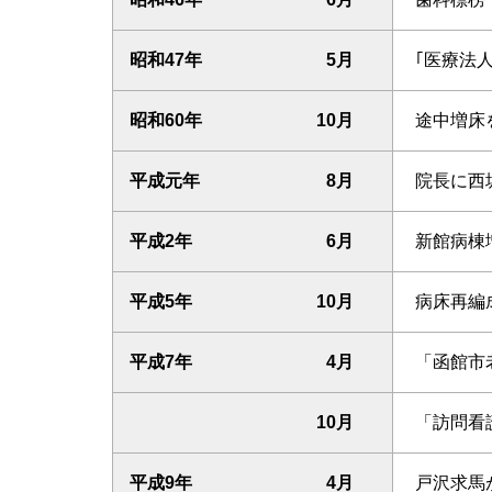
昭和47年
5月
｢医療法
昭和60年
10月
途中増床
平成元年
8月
院長に西
平成2年
6月
新館病棟
平成5年
10月
病床再編成
平成7年
4月
「函館市
10月
「訪問看
平成9年
4月
戸沢求馬