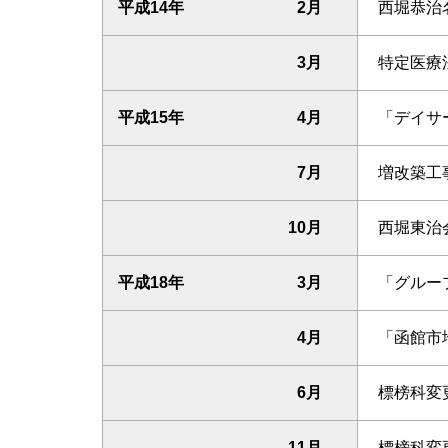
平成14年
2月
西堀恭治
3月
特定医療
平成15年
4月
「デイサ
7月
増改築工
10月
西堀東治
平成18年
3月
「グルー
4月
「函館市
6月
標榜科変
11月
標榜科変