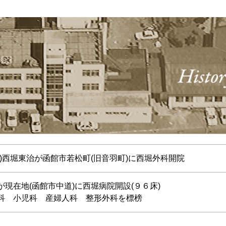
故)西堀東治が函館市若松町(旧音羽町)に西堀外科開院
が現在地(函館市中道)に西堀病院開設(９６床)
科 小児科 産婦人科 整形外科を標榜