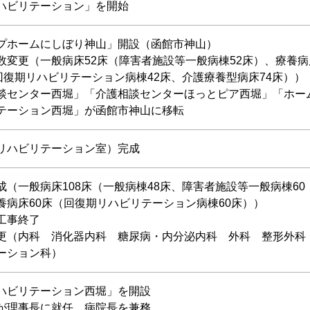
ハビリテーション」を開始
プホームにしぼり神山」開設（函館市神山）
数変更（一般病床52床（障害者施設等一般病棟52床）、療養病
（回復期リハビリテーション病棟42床、介護療養型病床74床））
談センター西堀」「介護相談センターほっとピア西堀」「ホー
テーション西堀」が函館市神山に移転
リハビリテーション室）完成
成（一般病床108床（一般病棟48床、障害者施設等一般病棟60
養病床60床（回復期リハビリテーション病棟60床））
工事終了
更（内科 消化器内科 糖尿病・内分泌内科 外科 整形外科
ーション科）
ハビリテーション西堀」を開設
が理事長に就任、病院長を兼務