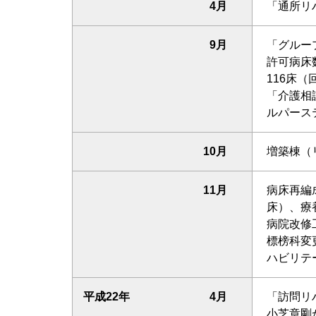
4月
「通所リ
9月
「グルー
許可病床
116床
「介護相
ルパース
10月
増築棟（
11月
病床再編
床）、療
病院改修
標榜科変
ハビリテ
平成22年
4月
「訪問リ
小芝章剛