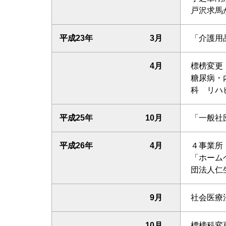
戸沢求馬
平成23年
3月
「介護用
4月
標榜変更
糖尿病・
科 リハ
平成25年
10月
「一般社
平成26年
4月
４事業所
「ホーム
団法人仁
9月
社会医療
10月
標榜科変